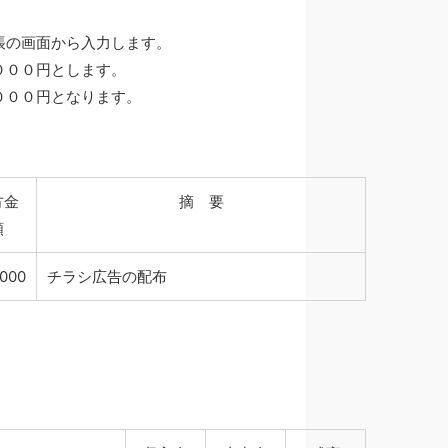
帳の画面から入力します。
０００円とします。
０００円となります。
方金
摘 要
額
,000
チラシ広告の配布