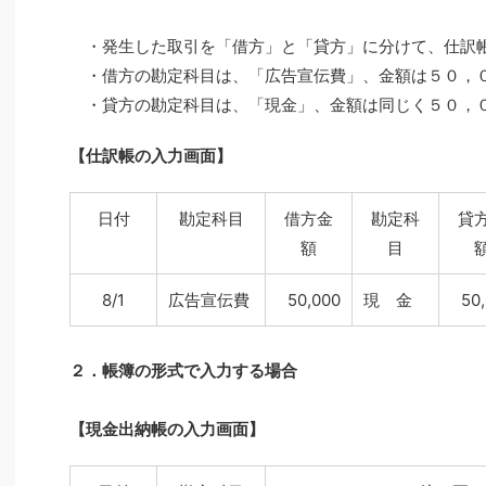
・発生した取引を「借方」と「貸方」に分けて、仕訳
・借方の勘定科目は、「広告宣伝費」、金額は５０，
・貸方の勘定科目は、「現金」、金額は同じく５０，
【仕訳帳の入力画面】
日付
勘定科目
借方金
勘定科
貸
額
目
8/1
広告宣伝費
50,000
現 金
50
２．帳簿の形式で入力する場合
【現金出納帳の入力画面】