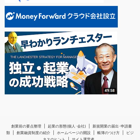
創業前の要点整理
起業の形態(個人･会社)
新規開業の届出･申請書
類
創業融資制度の紹介
ホームページの開設
帳簿のつけ方
ビジ
ネスのヒント
サイト運営者